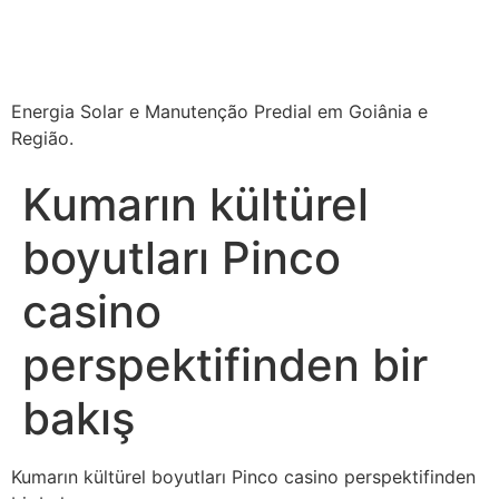
Energia Solar e Manutenção Predial em Goiânia e
Região.
Kumarın kültürel
boyutları Pinco
casino
perspektifinden bir
bakış
Kumarın kültürel boyutları Pinco casino perspektifinden