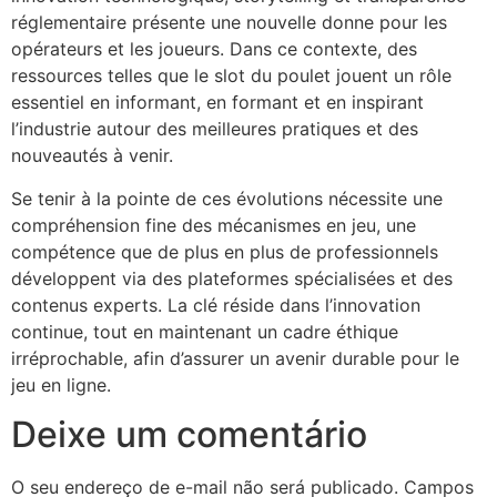
réglementaire présente une nouvelle donne pour les
opérateurs et les joueurs. Dans ce contexte, des
ressources telles que le slot du poulet jouent un rôle
essentiel en informant, en formant et en inspirant
l’industrie autour des meilleures pratiques et des
nouveautés à venir.
Se tenir à la pointe de ces évolutions nécessite une
compréhension fine des mécanismes en jeu, une
compétence que de plus en plus de professionnels
développent via des plateformes spécialisées et des
contenus experts. La clé réside dans l’innovation
continue, tout en maintenant un cadre éthique
irréprochable, afin d’assurer un avenir durable pour le
jeu en ligne.
Deixe um comentário
O seu endereço de e-mail não será publicado.
Campos