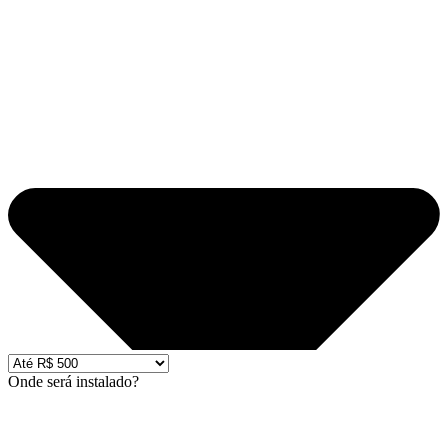
Onde será instalado?