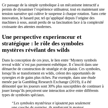
Ce passage de la simple symbolique à un mécanisme interactif a
permis de dynamiser l’expérience utilisateur, tout en maintenant une
tension narrative qui cultive le suspense à chaque rotation. Sans cette
innovation, le hasard pur, tel qu’appliqué depuis l’origine des
machines à sous, aurait perdu de sa fascination face à la complexité
croissante des attentes modernes.
Une perspective experienceur et
stratégique : le rôle des symboles
mystères révélant des wilds
Dans la conception de ces jeux, le lien entre ‘Mystery symbols
reveal wilds’ n’est pas purement esthétique. Il s’inscrit dans une
démarche de construction de stratégie et de plaisir. Ces symboles,
lorsqu’ils se transforment en wilds, créent des opportunités de
synergies et de gains plus riches. Par exemple, dans une étude
menée par la Gambling Research Exchange (2019), il a été
démontré que les joueurs sont 30% plus susceptibles de continuer à
jouer lorsqu’ils perçoivent une interaction active entre différents
types de symboles spéciaux.
“Les symboles mystérieux n’ajoutent pas seulement
une couche de surprise, ils renforcent le moteur