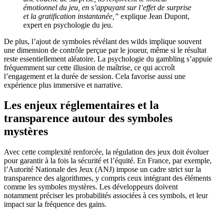
émotionnel du jeu, en s’appuyant sur l’effet de surprise
et la gratification instantanée,”
explique Jean Dupont,
expert en psychologie du jeu.
De plus, l’ajout de symboles révélant des wilds implique souvent
une dimension de contrôle perçue par le joueur, même si le résultat
reste essentiellement aléatoire. La psychologie du gambling s’appuie
fréquemment sur cette illusion de maîtrise, ce qui accroît
l’engagement et la durée de session. Cela favorise aussi une
expérience plus immersive et narrative.
Les enjeux réglementaires et la
transparence autour des symboles
mystères
Avec cette complexité renforcée, la régulation des jeux doit évoluer
pour garantir à la fois la sécurité et l’équité. En France, par exemple,
l’Autorité Nationale des Jeux (ANJ) impose un cadre strict sur la
transparence des algorithmes, y compris ceux intégrant des éléments
comme les symboles mystères. Les développeurs doivent
notamment préciser les probabilités associées à ces symbols, et leur
impact sur la fréquence des gains.