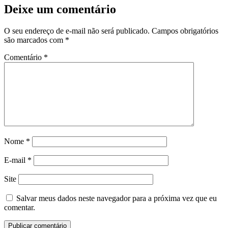
Deixe um comentário
O seu endereço de e-mail não será publicado.
Campos obrigatórios
são marcados com
*
Comentário
*
Nome
*
E-mail
*
Site
Salvar meus dados neste navegador para a próxima vez que eu
comentar.