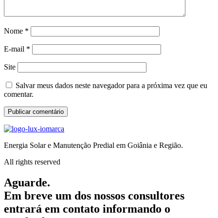
Nome
*
E-mail
*
Site
Salvar meus dados neste navegador para a próxima vez que eu
comentar.
Energia Solar e Manutenção Predial em Goiânia e Região.
All rights reserved
Aguarde.
Em breve um dos nossos consultores
entrará em contato informando o