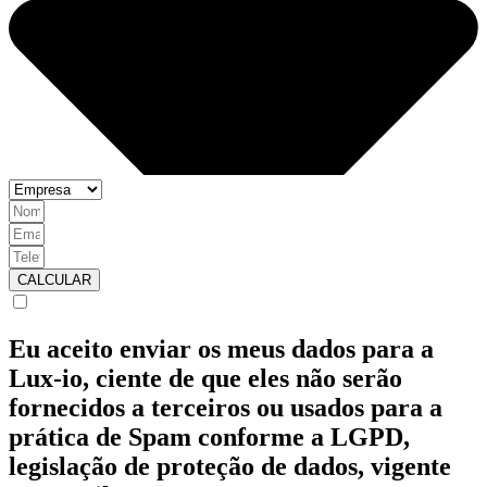
CALCULAR
Eu aceito enviar os meus dados para a
Lux-io, ciente de que eles não serão
fornecidos a terceiros ou usados para a
prática de Spam conforme a LGPD,
legislação de proteção de dados, vigente