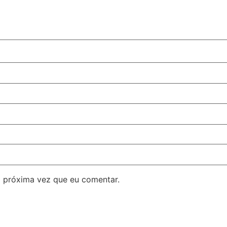
 próxima vez que eu comentar.