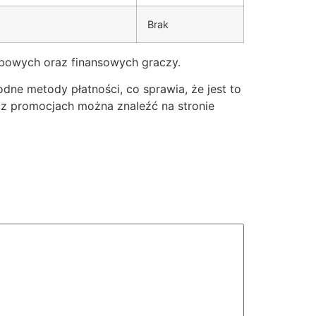
Brak
bowych oraz finansowych graczy.
dne metody płatności, co sprawia, że jest to
az promocjach można znaleźć na stronie