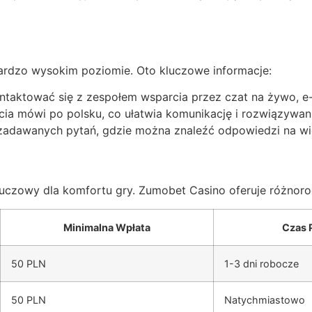
bardzo wysokim poziomie. Oto kluczowe informacje:
aktować się z zespołem wsparcia przez czat na żywo, e-m
ia mówi po polsku, co ułatwia komunikację i rozwiązywan
 zadawanych pytań, gdzie można znaleźć odpowiedzi na wi
luczowy dla komfortu gry. Zumobet Casino oferuje różnoro
Minimalna Wpłata
Czas 
50 PLN
1-3 dni robocze
50 PLN
Natychmiastowo