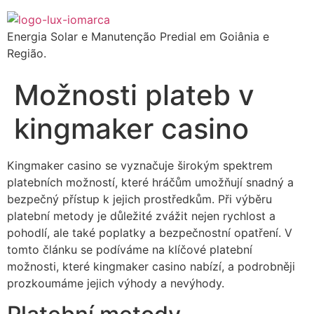
Energia Solar e Manutenção Predial em Goiânia e
Região.
Možnosti plateb v
kingmaker casino
Kingmaker casino se vyznačuje širokým spektrem
platebních možností, které hráčům umožňují snadný a
bezpečný přístup k jejich prostředkům. Při výběru
platební metody je důležité zvážit nejen rychlost a
pohodlí, ale také poplatky a bezpečnostní opatření. V
tomto článku se podíváme na klíčové platební
možnosti, které kingmaker casino nabízí, a podrobněji
prozkoumáme jejich výhody a nevýhody.