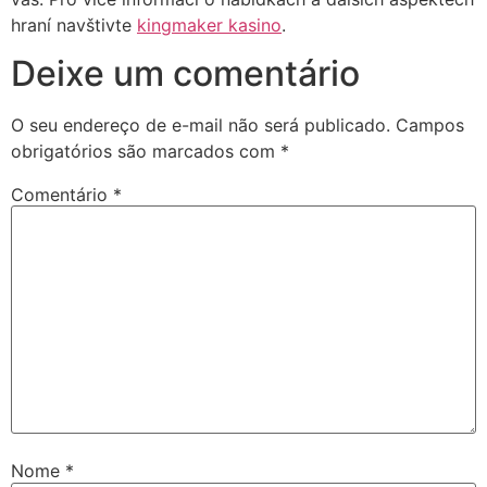
hraní navštivte
kingmaker kasino
.
Deixe um comentário
O seu endereço de e-mail não será publicado.
Campos
obrigatórios são marcados com
*
Comentário
*
Nome
*