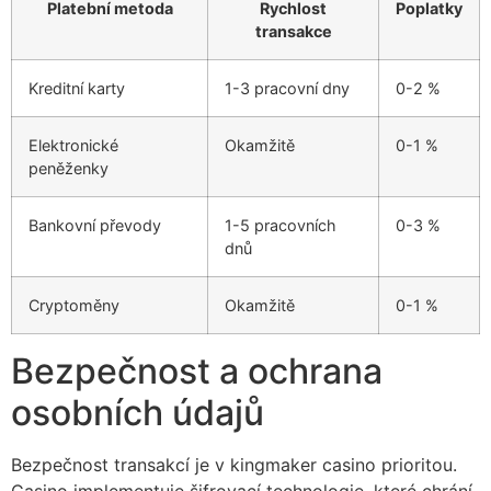
Platební metoda
Rychlost
Poplatky
transakce
Kreditní karty
1-3 pracovní dny
0-2 %
Elektronické
Okamžitě
0-1 %
peněženky
Bankovní převody
1-5 pracovních
0-3 %
dnů
Cryptoměny
Okamžitě
0-1 %
Bezpečnost a ochrana
osobních údajů
Bezpečnost transakcí je v kingmaker casino prioritou.