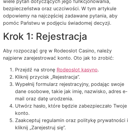
wiele pytań dotyczących jego funkcjonowania,
bezpieczeństwa oraz uczciwości. W tym artykule
odpowiemy na najczęściej zadawane pytania, aby
pomóc Państwu w podjęciu świadomej decyzji.
Krok 1: Rejestracja
Aby rozpocząć grę w Rodeoslot Casino, należy
najpierw zarejestrować konto. Oto jak to zrobić:
Przejdź na stronę
Rodeoslot kasyno
.
Kliknij przycisk „Rejestracja”.
Wypełnij formularz rejestracyjny, podając swoje
dane osobowe, takie jak imię, nazwisko, adres e-
mail oraz datę urodzenia.
Utwórz hasło, które będzie zabezpieczało Twoje
konto.
Zaakceptuj regulamin oraz politykę prywatności i
kliknij „Zarejestruj się”.