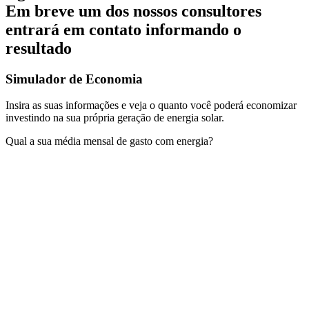
Em breve um dos nossos consultores
entrará em contato informando o
resultado
Simulador de Economia
Insira as suas informações e veja o quanto você poderá economizar
investindo na sua própria geração de energia solar.
Qual a sua média mensal de gasto com energia?