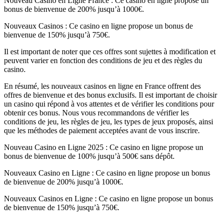
Nouveau Casino en Ligne France : Ce casino en ligne propose un
bonus de bienvenue de 200% jusqu’à 1000€.
Nouveaux Casinos : Ce casino en ligne propose un bonus de
bienvenue de 150% jusqu’à 750€.
Il est important de noter que ces offres sont sujettes à modification et
peuvent varier en fonction des conditions de jeu et des règles du
casino.
En résumé, les nouveaux casinos en ligne en France offrent des
offres de bienvenue et des bonus exclusifs. Il est important de choisir
un casino qui répond à vos attentes et de vérifier les conditions pour
obtenir ces bonus. Nous vous recommandons de vérifier les
conditions de jeu, les règles de jeu, les types de jeux proposés, ainsi
que les méthodes de paiement acceptées avant de vous inscrire.
Nouveau Casino en Ligne 2025 : Ce casino en ligne propose un
bonus de bienvenue de 100% jusqu’à 500€ sans dépôt.
Nouveaux Casino en Ligne : Ce casino en ligne propose un bonus
de bienvenue de 200% jusqu’à 1000€.
Nouveaux Casinos en Ligne : Ce casino en ligne propose un bonus
de bienvenue de 150% jusqu’à 750€.