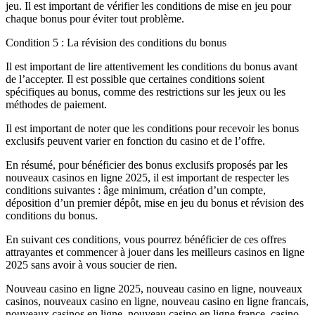
jeu. Il est important de vérifier les conditions de mise en jeu pour
chaque bonus pour éviter tout problème.
Condition 5 : La révision des conditions du bonus
Il est important de lire attentivement les conditions du bonus avant
de l’accepter. Il est possible que certaines conditions soient
spécifiques au bonus, comme des restrictions sur les jeux ou les
méthodes de paiement.
Il est important de noter que les conditions pour recevoir les bonus
exclusifs peuvent varier en fonction du casino et de l’offre.
En résumé, pour bénéficier des bonus exclusifs proposés par les
nouveaux casinos en ligne 2025, il est important de respecter les
conditions suivantes : âge minimum, création d’un compte,
déposition d’un premier dépôt, mise en jeu du bonus et révision des
conditions du bonus.
En suivant ces conditions, vous pourrez bénéficier de ces offres
attrayantes et commencer à jouer dans les meilleurs casinos en ligne
2025 sans avoir à vous soucier de rien.
Nouveau casino en ligne 2025, nouveau casino en ligne, nouveaux
casinos, nouveaux casino en ligne, nouveau casino en ligne francais,
nouveaux casinos en ligne, nouveau casino en ligne france, casino