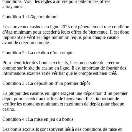
conditions. Voici les règles à suivre pour obtenir ces offres
attrayantes :
Condition 1 : L’âge minimum
Les nouveaux casinos en ligne 2025 ont généralement une condition
d’âge minimum pour accéder à leurs offres de bienvenue. Il est donc
important de vérifier l’âge minimum requis pour chaque casino
avant de créer un compte.
Condition 2 : La création d’un compte
Pour bénéficier des bonus exclusifs, il est nécessaire de créer un
compte sur le site du casino en ligne. Il est important de fournir des
informations exactes et de vérifier que le compte est bien créé.
Condition 3 : La déposition d’un premier dépôt
La plupart des casinos en ligne exigent une déposition d’un premier
dépôt pour accéder aux offres de bienvenue. Il est important de
vérifier les montants minimum et maximum de dépôt pour chaque
casino.
Condition 4 : La mise en jeu du bonus
Les bonus exclusifs sont souvent liés à des conditions de mise en