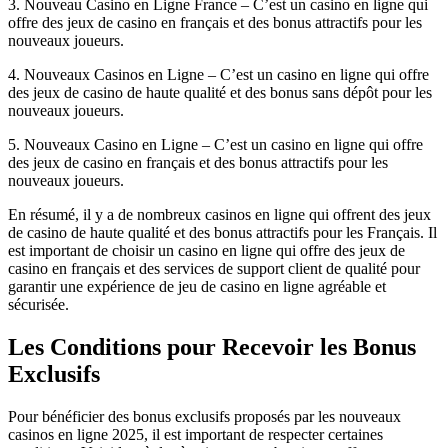
3. Nouveau Casino en Ligne France – C’est un casino en ligne qui
offre des jeux de casino en français et des bonus attractifs pour les
nouveaux joueurs.
4. Nouveaux Casinos en Ligne – C’est un casino en ligne qui offre
des jeux de casino de haute qualité et des bonus sans dépôt pour les
nouveaux joueurs.
5. Nouveaux Casino en Ligne – C’est un casino en ligne qui offre
des jeux de casino en français et des bonus attractifs pour les
nouveaux joueurs.
En résumé, il y a de nombreux casinos en ligne qui offrent des jeux
de casino de haute qualité et des bonus attractifs pour les Français. Il
est important de choisir un casino en ligne qui offre des jeux de
casino en français et des services de support client de qualité pour
garantir une expérience de jeu de casino en ligne agréable et
sécurisée.
Les Conditions pour Recevoir les Bonus
Exclusifs
Pour bénéficier des bonus exclusifs proposés par les nouveaux
casinos en ligne 2025, il est important de respecter certaines