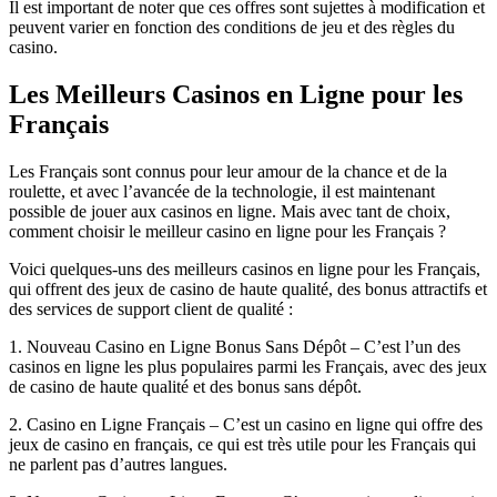
Il est important de noter que ces offres sont sujettes à modification et
peuvent varier en fonction des conditions de jeu et des règles du
casino.
Les Meilleurs Casinos en Ligne pour les
Français
Les Français sont connus pour leur amour de la chance et de la
roulette, et avec l’avancée de la technologie, il est maintenant
possible de jouer aux casinos en ligne. Mais avec tant de choix,
comment choisir le meilleur casino en ligne pour les Français ?
Voici quelques-uns des meilleurs casinos en ligne pour les Français,
qui offrent des jeux de casino de haute qualité, des bonus attractifs et
des services de support client de qualité :
1. Nouveau Casino en Ligne Bonus Sans Dépôt – C’est l’un des
casinos en ligne les plus populaires parmi les Français, avec des jeux
de casino de haute qualité et des bonus sans dépôt.
2. Casino en Ligne Français – C’est un casino en ligne qui offre des
jeux de casino en français, ce qui est très utile pour les Français qui
ne parlent pas d’autres langues.