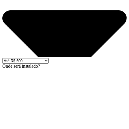
Onde será instalado?