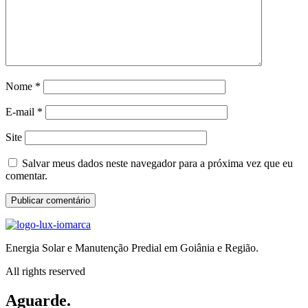
Nome
*
E-mail
*
Site
Salvar meus dados neste navegador para a próxima vez que eu
comentar.
Energia Solar e Manutenção Predial em Goiânia e Região.
All rights reserved
Aguarde.