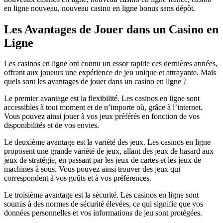
en ligne nouveau, nouveau casino en ligne bonus sans dépôt.
Les Avantages de Jouer dans un Casino en
Ligne
Les casinos en ligne ont connu un essor rapide ces dernières années,
offrant aux joueurs une expérience de jeu unique et attrayante. Mais
quels sont les avantages de jouer dans un casino en ligne ?
Le premier avantage est la flexibilité. Les casinos en ligne sont
accessibles à tout moment et de n’importe où, grâce à l’internet.
Vous pouvez ainsi jouer à vos jeux préférés en fonction de vos
disponibilités et de vos envies.
Le deuxième avantage est la variété des jeux. Les casinos en ligne
proposent une grande variété de jeux, allant des jeux de hasard aux
jeux de stratégie, en passant par les jeux de cartes et les jeux de
machines à sous. Vous pouvez ainsi trouver des jeux qui
correspondent à vos goûts et à vos préférences.
Le troisième avantage est la sécurité. Les casinos en ligne sont
soumis à des normes de sécurité élevées, ce qui signifie que vos
données personnelles et vos informations de jeu sont protégées.