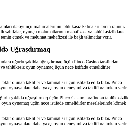
amları ilə oyunçu məlumatlarının təhlükəsiz kalmaları təmin olunur.
ı səhifələr, oyunçu məlumatlarının məhafizəsi və təhlükəsizliklərə
əmin etmək və məlumat məhafizəsi ilə bağlı təlimatlar verir.
ildə Uğraşdırmaq
unlara uğurlu şəkildə uğraşdırmaq üçün Pinco Casino tərəfindən
 və təhlükəsiz oyun oynamaq üçün necə istifadə etməlidirlər
f olunan təkliflər və təminatlar üçün istifadə edilə bilər. Pinco
oyun oynayanlara daha yaxşı oyun deneyimi və təkliflərə imkan verir.
urlu şəkildə uğraşdırmaq üçün Pinco Casino tərəfindən təhlükəsizlik
iz oyun oynamaq üçün necə istifadə etməlidirlər məsələlərində kömək
f olunan təkliflər və təminatlar üçün istifadə edilə bilər. Pinco
oyun oynayanlara daha yaxşı oyun deneyimi və təkliflərə imkan verir.