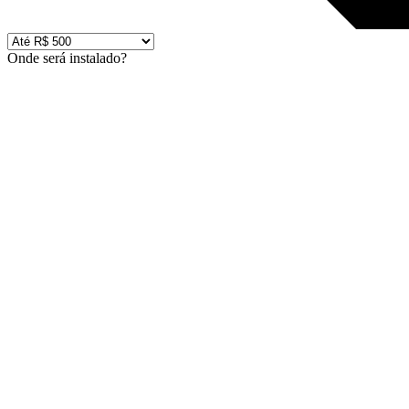
Onde será instalado?