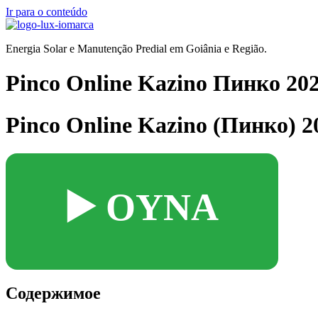
Ir para o conteúdo
Energia Solar e Manutenção Predial em Goiânia e Região.
Pinco Online Kazino Пинко 202
Pinco Online Kazino (Пинко) 20
▶️ OYNA
Содержимое