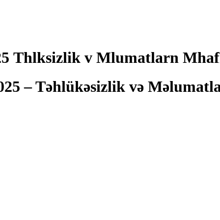
5 Thlksizlik v Mlumatlarn Mhafi
25 – Təhlükəsizlik və Məlumatla