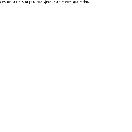
estindo na sua própria geração de energia solar.