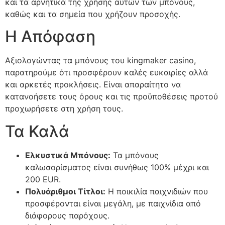
και τα αρνητικά της χρήσης αυτών των μπόνους,
καθώς και τα σημεία που χρήζουν προσοχής.
Η Απόφαση
Αξιολογώντας τα μπόνους του kingmaker casino,
παρατηρούμε ότι προσφέρουν καλές ευκαιρίες αλλά
και αρκετές προκλήσεις. Είναι απαραίτητο να
κατανοήσετε τους όρους και τις προϋποθέσεις προτού
προχωρήσετε στη χρήση τους.
Τα Καλά
Ελκυστικά Μπόνους:
Τα μπόνους
καλωσορίσματος είναι συνήθως 100% μέχρι και
200 EUR.
Πολυάριθμοι Τίτλοι:
Η ποικιλία παιχνιδιών που
προσφέρονται είναι μεγάλη, με παιχνίδια από
διάφορους παρόχους.