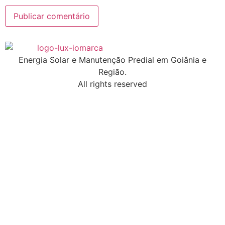
Energia Solar e Manutenção Predial em Goiânia e
Região.
All rights reserved