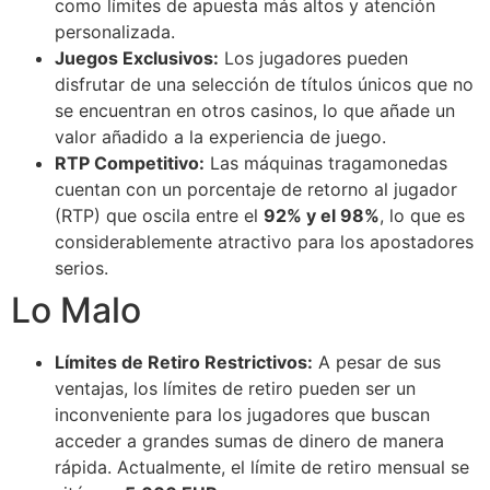
como límites de apuesta más altos y atención
personalizada.
Juegos Exclusivos:
Los jugadores pueden
disfrutar de una selección de títulos únicos que no
se encuentran en otros casinos, lo que añade un
valor añadido a la experiencia de juego.
RTP Competitivo:
Las máquinas tragamonedas
cuentan con un porcentaje de retorno al jugador
(RTP) que oscila entre el
92% y el 98%
, lo que es
considerablemente atractivo para los apostadores
serios.
Lo Malo
Límites de Retiro Restrictivos:
A pesar de sus
ventajas, los límites de retiro pueden ser un
inconveniente para los jugadores que buscan
acceder a grandes sumas de dinero de manera
rápida. Actualmente, el límite de retiro mensual se