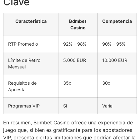
Clave
Característica
Bdmbet
Competencia
Casino
RTP Promedio
92% – 98%
90% – 95%
Límite de Retiro
5.000 EUR
10.000 EUR
Mensual
Requisitos de
35x
30x
Apuesta
Programas VIP
Sí
Varía
En resumen, Bdmbet Casino ofrece una experiencia de
juego que, si bien es gratificante para los apostadores
VIP, presenta ciertas limitaciones que podrían afectar la