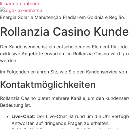
Ir para o conteúdo
Energia Solar e Manutenção Predial em Goiânia e Região.
Rollanzia Casino Kunde
Der Kundenservice ist ein entscheidendes Element für jede
exklusive Angebote erwarten. Im Rollanzia Casino wird groß
werden.
Im Folgenden erfahren Sie, wie Sie den Kundenservice von
Kontaktmöglichkeiten
Rollanzia Casino bietet mehrere Kanäle, um den Kundenservi
Bedeutung ist.
Live-Chat:
Der Live-Chat ist rund um die Uhr verfügba
Antworten auf dringende Fragen zu erhalten.