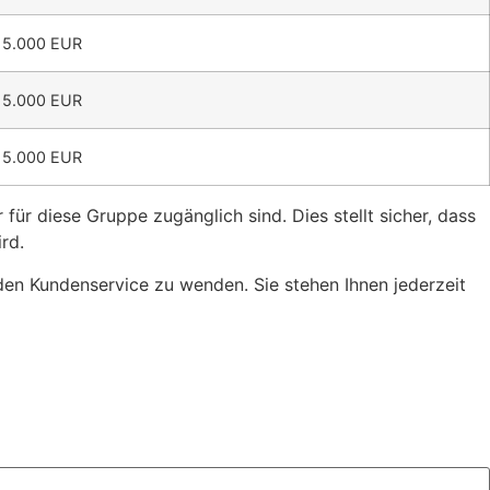
5.000 EUR
5.000 EUR
5.000 EUR
für diese Gruppe zugänglich sind. Dies stellt sicher, dass
rd.
 den Kundenservice zu wenden. Sie stehen Ihnen jederzeit