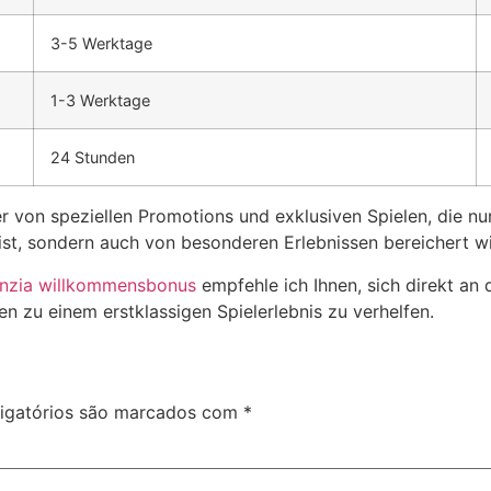
3-5 Werktage
1-3 Werktage
24 Stunden
 von speziellen Promotions und exklusiven Spielen, die nur 
ist, sondern auch von besonderen Erlebnissen bereichert wi
anzia willkommensbonus
empfehle ich Ihnen, sich direkt an
n zu einem erstklassigen Spielerlebnis zu verhelfen.
igatórios são marcados com
*