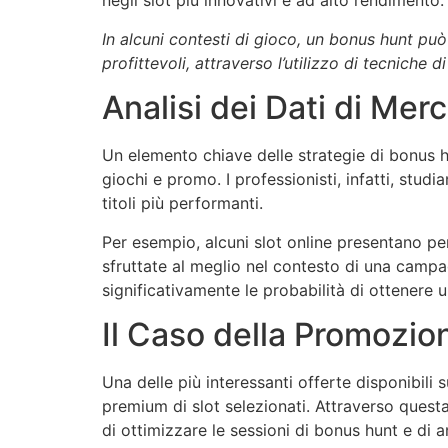
negli slot più innovativi e ad alto rendimento.
In alcuni contesti di gioco, un bonus hunt può
profittevoli, attraverso l’utilizzo di tecniche 
Analisi dei Dati di Mer
Un elemento chiave delle strategie di bonus hu
giochi e promo. I professionisti, infatti, studi
titoli più performanti.
Per esempio, alcuni slot online presentano per
sfruttate al meglio nel contesto di una camp
significativamente le probabilità di ottenere 
Il Caso della Promozio
Una delle più interessanti offerte disponibili
premium di slot selezionati. Attraverso questa
di ottimizzare le sessioni di bonus hunt e di a