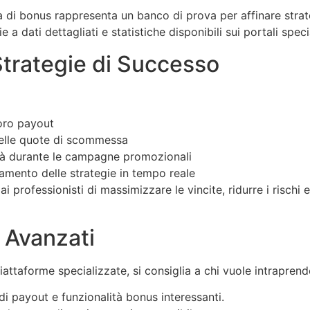
ia di bonus rappresenta un banco di prova per affinare strat
 a dati dettagliati e statistiche disponibili sui portali spec
Strategie di Successo
loro payout
elle quote di scommessa
tà durante le campagne promozionali
mento delle strategie in tempo reale
 professionisti di massimizzare le vincite, ridurre i rischi
i Avanzati
piattaforme specializzate, si consiglia a chi vuole intrapren
di payout e funzionalità bonus interessanti.