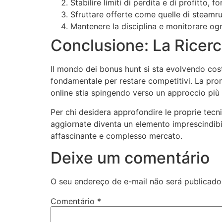
Stabilire limiti di perdita e di profitto, 
Sfruttare offerte come quelle di steamru
Mantenere la disciplina e monitorare ogni
Conclusione: La Ricerc
Il mondo dei bonus hunt si sta evolvendo cost
fondamentale per restare competitivi. La pr
online stia spingendo verso un approccio più 
Per chi desidera approfondire le proprie tecn
aggiornate diventa un elemento imprescindibile
affascinante e complesso mercato.
Deixe um comentário
O seu endereço de e-mail não será publicado
Comentário
*