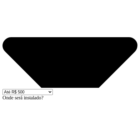
Onde será instalado?